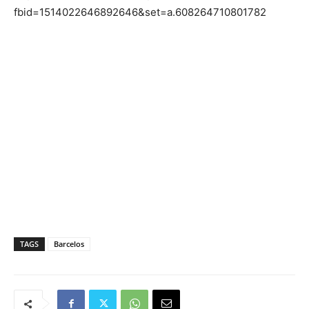
fbid=1514022646892646&set=a.608264710801782
TAGS
Barcelos