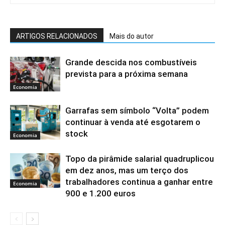
ARTIGOS RELACIONADOS
Mais do autor
Grande descida nos combustíveis
prevista para a próxima semana
Economia
Garrafas sem símbolo “Volta” podem
continuar à venda até esgotarem o
stock
Economia
Topo da pirâmide salarial quadruplicou
em dez anos, mas um terço dos
trabalhadores continua a ganhar entre
Economia
900 e 1.200 euros