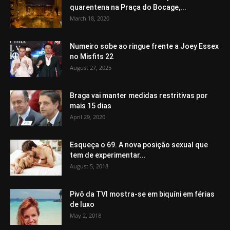
quarentena na Praça do Bocage,...
March 18, 2020
Numeiro sobe ao ringue frente a Joey Essex
no Misfits 22
August 27, 2025
Braga vai manter medidas restritivas por
mais 15 dias
April 29, 2020
Esqueça o 69. A nova posição sexual que
tem de experimentar...
August 5, 2018
Pivô da TVI mostra-se em biquíni em férias
de luxo
May 2, 2018