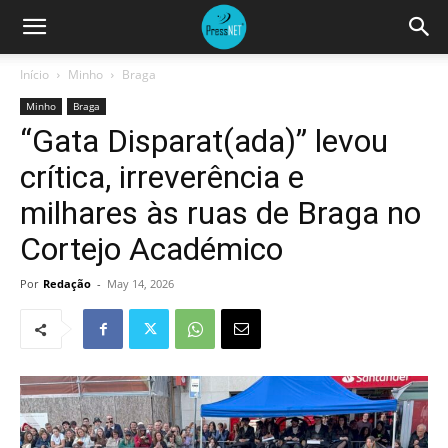
Início
Minho
Braga
Minho
Braga
“Gata Disparat(ada)” levou
crítica, irreverência e
milhares às ruas de Braga no
Cortejo Académico
Por
Redação
-
May 14, 2026