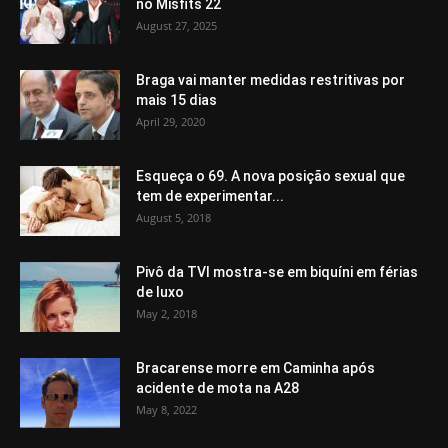
no Misfits 22
August 27, 2025
Braga vai manter medidas restritivas por
mais 15 dias
April 29, 2020
Esqueça o 69. A nova posição sexual que
tem de experimentar...
August 5, 2018
Pivô da TVI mostra-se em biquíni em férias
de luxo
May 2, 2018
Bracarense morre em Caminha após
acidente de mota na A28
May 8, 2022