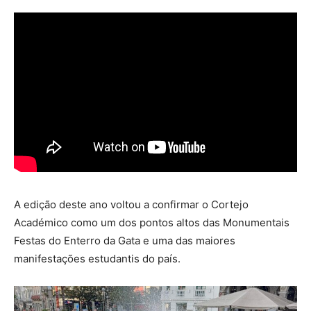
A edição deste ano voltou a confirmar o Cortejo
Académico como um dos pontos altos das Monumentais
Festas do Enterro da Gata e uma das maiores
manifestações estudantis do país.