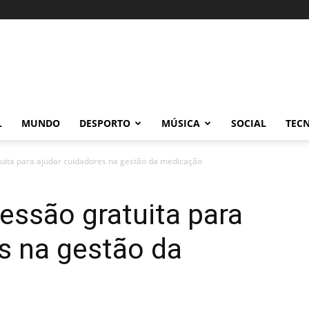
L
MUNDO
DESPORTO
MÚSICA
SOCIAL
TEC
uita para ajudar cuidadores na gestão da medicação
essão gratuita para
s na gestão da