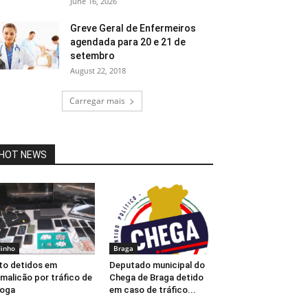
June 16, 2026
Greve Geral de Enfermeiros
agendada para 20 e 21 de
setembro
August 22, 2018
Carregar mais
HOT NEWS
inho
Braga
to detidos em
Deputado municipal do
malicão por tráfico de
Chega de Braga detido
roga
em caso de tráfico...