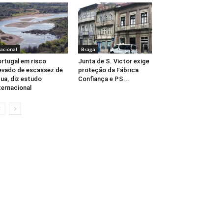
acional
Braga
rtugal em risco
Junta de S. Victor exige
evado de escassez de
proteção da Fábrica
ua, diz estudo
Confiança e PS...
ternacional