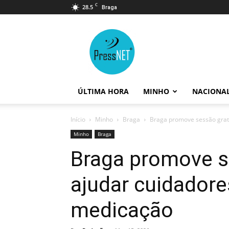
C
28.5
Braga
PressNET
ÚLTIMA HORA
MINHO
NACIONA
Início
Minho
Braga
Braga promove sessão grat
Minho
Braga
Braga promove s
ajudar cuidadore
medicação