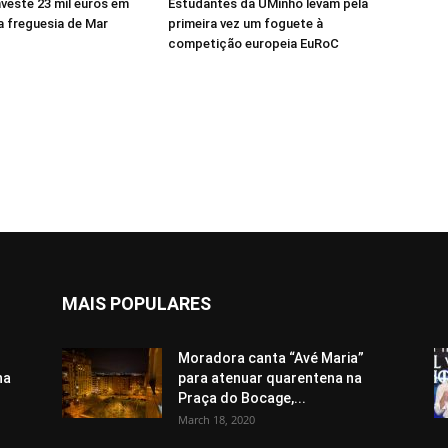
veste 23 mil euros em
Estudantes da UMinho levam pela
a freguesia de Mar
primeira vez um foguete à
competição europeia EuRoC
MAIS POPULARES
Moradora canta “Avé Maria”
ha
para atenuar quarentena na
Praça do Bocage,...
March 18, 2020