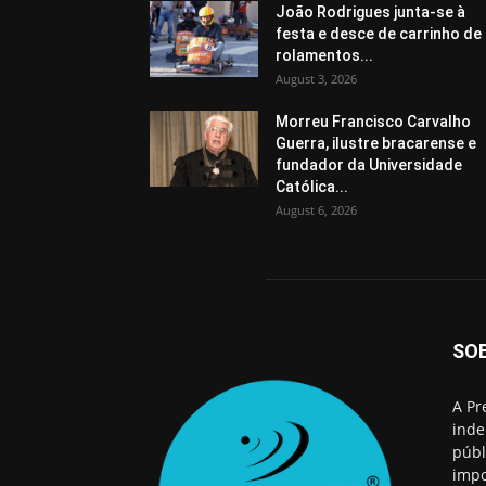
João Rodrigues junta-se à
festa e desce de carrinho de
rolamentos...
August 3, 2026
Morreu Francisco Carvalho
Guerra, ilustre bracarense e
fundador da Universidade
Católica...
August 6, 2026
SO
A Pr
inde
públ
impo