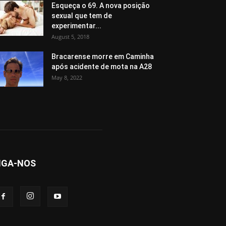
Esqueça o 69. A nova posição
sexual que tem de
experimentar...
August 5, 2018
Bracarense morre em Caminha
após acidente de mota na A28
May 8, 2022
IGA-NOS