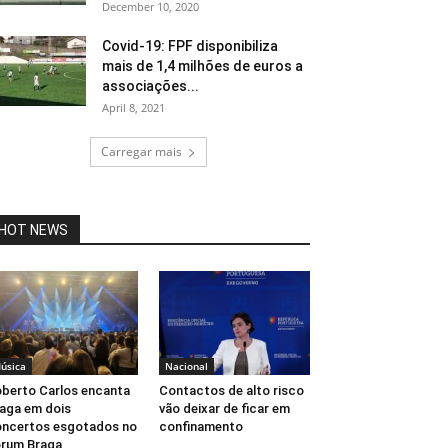
December 10, 2020
Covid-19: FPF disponibiliza
mais de 1,4 milhões de euros a
associações...
April 8, 2021
Carregar mais
HOT NEWS
úsica
Nacional
berto Carlos encanta
Contactos de alto risco
aga em dois
vão deixar de ficar em
ncertos esgotados no
confinamento
rum Braga