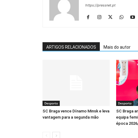
https://pressnet.pt
ARTIGOS RELACIONADOS
Mais do autor
Desporto
Desporto
SC Braga vence Dínamo Minsk e leva
SC Braga a
vantagem para a segunda mão
equipa femin
época 2026