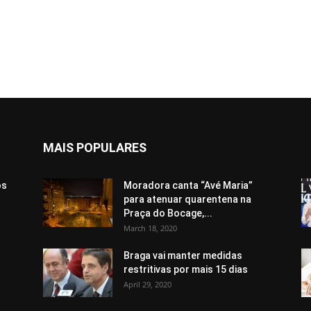
MAIS POPULARES
ós
Moradora canta “Avé Maria”
para atenuar quarentena na
Praça do Bocage,...
March 18, 2020
Braga vai manter medidas
restritivas por mais 15 dias
April 29, 2020