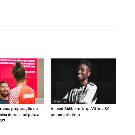
Desporto
rranca preparação da
Ahmed Sidibe reforça Vitória SC
ina de voleibol para a
por empréstimo
/27