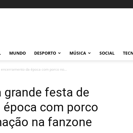
L
MUNDO
DESPORTO
MÚSICA
SOCIAL
TEC
 encerramento da época com porco no...
 grande festa de
a época com porco
mação na fanzone