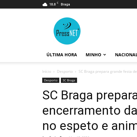
C
18.8
Braga
PressNET
ÚLTIMA HORA
MINHO
NACIONA
Início
Desporto
SC Braga prepara grande festa de
Desporto
SC Braga
SC Braga prepara
encerramento d
no espeto e ani