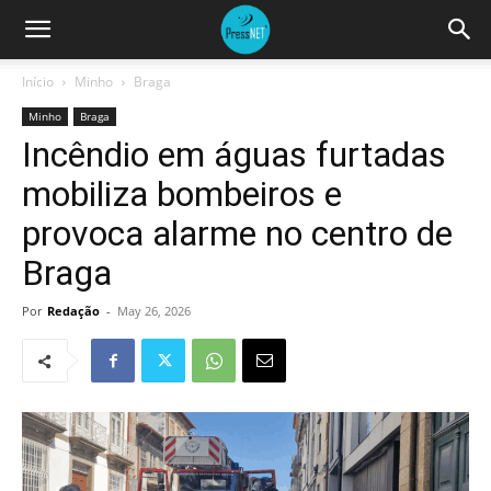
Início
Minho
Braga
Minho
Braga
Incêndio em águas furtadas
mobiliza bombeiros e
provoca alarme no centro de
Braga
Por
Redação
-
May 26, 2026