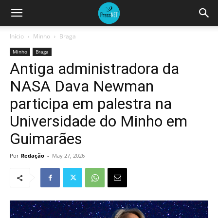
Início
Minho
Braga
Minho
Braga
Antiga administradora da
NASA Dava Newman
participa em palestra na
Universidade do Minho em
Guimarães
Por
Redação
-
May 27, 2026