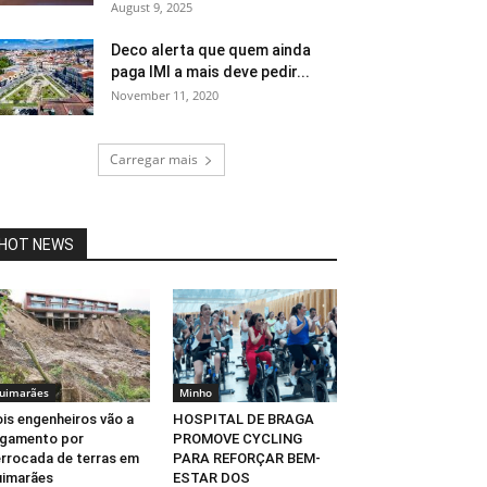
August 9, 2025
Deco alerta que quem ainda
paga IMI a mais deve pedir...
November 11, 2020
Carregar mais
HOT NEWS
uimarães
Minho
is engenheiros vão a
HOSPITAL DE BRAGA
lgamento por
PROMOVE CYCLING
rrocada de terras em
PARA REFORÇAR BEM-
imarães
ESTAR DOS