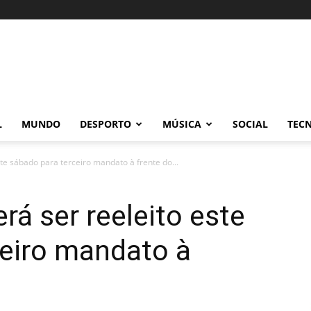
L
MUNDO
DESPORTO
MÚSICA
SOCIAL
TEC
te sábado para terceiro mandato à frente do...
á ser reeleito este
ceiro mandato à