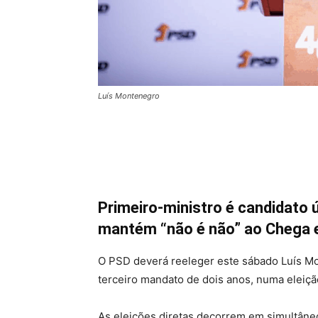
Luís Montenegro
Primeiro-ministro é candidato 
mantém “não é não” ao Chega 
O PSD deverá reeleger este sábado Luís M
terceiro mandato de dois anos, numa eleiç
As eleições diretas decorrem em simultân