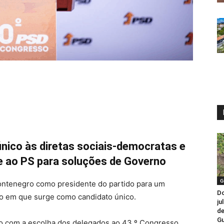
único às diretas sociais-democratas e
e ao PS para soluções de Governo
G
ontenegro como presidente do partido para um
Do
ão em que surge como candidato único.
ju
de
Gu
eo com a escolha dos delegados ao 43.º Congresso