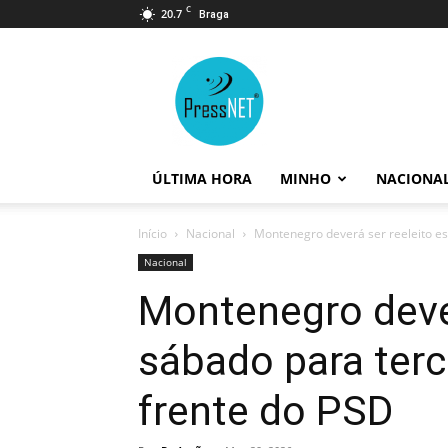
C
20.7
Braga
PressNET
ÚLTIMA HORA
MINHO
NACIONA
Início
Nacional
Montenegro deverá ser reeleito es
Nacional
Montenegro dever
sábado para ter
frente do PSD