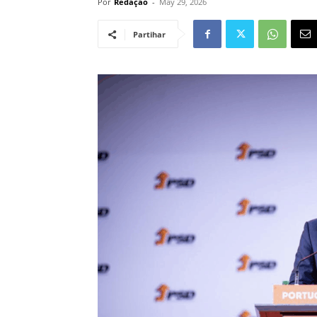
Por
Redação
-
May 29, 2026
Partihar