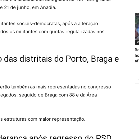
e 21 de junho, em Anadia.
litantes sociais-democratas, após a alteração
todos os militantes com quotas regularizadas nos
M
Bo
h
 das distritais do Porto, Braga e
af
o serão também as mais representadas no congresso
delegados, seguido de Braga com 88 e da Área
s estruturas com maior representação.
derança após regresso do PSD