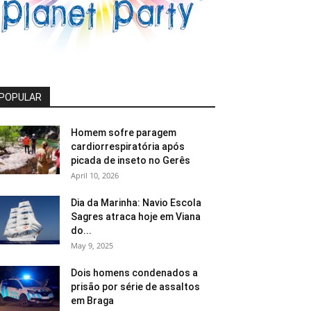
POPULAR
Homem sofre paragem
cardiorrespiratória após
picada de inseto no Gerês
April 10, 2026
Dia da Marinha: Navio Escola
Sagres atraca hoje em Viana
do...
May 9, 2025
Dois homens condenados a
prisão por série de assaltos
em Braga