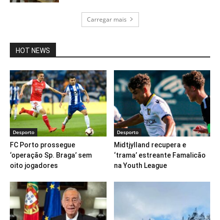
Carregar mais
HOT NEWS
Desporto
Desporto
FC Porto prossegue
Midtjylland recupera e
‘operação Sp. Braga’ sem
‘trama’ estreante Famalicão
oito jogadores
na Youth League