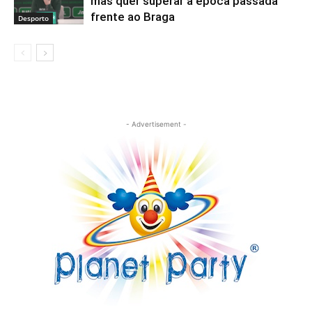
mas quer superar a época passada
frente ao Braga
Desporto
- Advertisement -