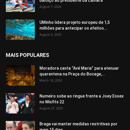
baloiço ao presidente da Câmara
August 7, 2026
UMinho lidera projeto europeu de 1,5
milhões para antecipar os efeitos...
August 4, 2026
MAIS POPULARES
Moradora canta “Avé Maria” para atenuar
quarentena na Praça do Bocage,...
March 18, 2020
Numeiro sobe ao ringue frente a Joey Essex
no Misfits 22
August 27, 2025
Braga vai manter medidas restritivas por
mais 15 dias