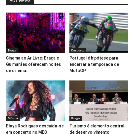
HOT NEWS
Braga
Desporto
Cinema ao Ar Livre: Braga e
Portugal é hipótese para
Guimarães oferecem noites
encerrar a temporada de
de cinema...
MotoGP
Música
Braga
Blaya Rodrigues descuida-se
Turismo é elemento central
em concerto no MEO
de desenvolvimento