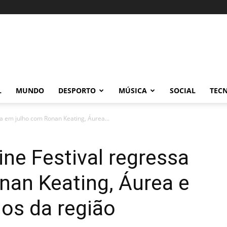
L
MUNDO
DESPORTO
MÚSICA
SOCIAL
TEC
a em julho com Ronan Keating, Áurea...
ne Festival regressa
nan Keating, Áurea e
os da região