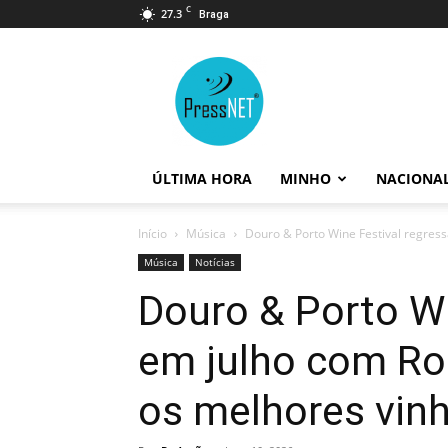
C
27.3
Braga
PressNET
ÚLTIMA HORA
MINHO
NACIONA
Início
Música
Douro & Porto Wine Festival regress
Música
Notícias
Douro & Porto Wi
em julho com Ro
os melhores vinh