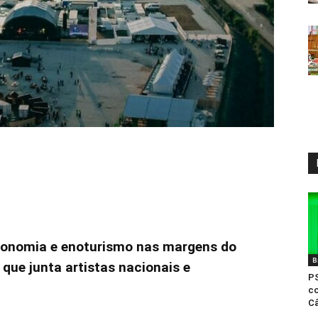
tronomia e enoturismo nas margens do
B
ue junta artistas nacionais e
PS
co
Câ