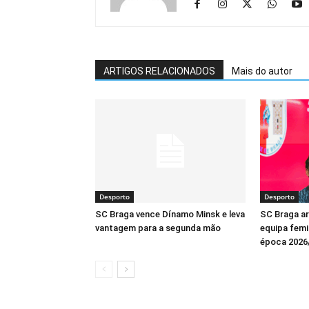
ARTIGOS RELACIONADOS
Mais do autor
Desporto
Desporto
SC Braga vence Dínamo Minsk e leva
SC Braga a
vantagem para a segunda mão
equipa femin
época 2026