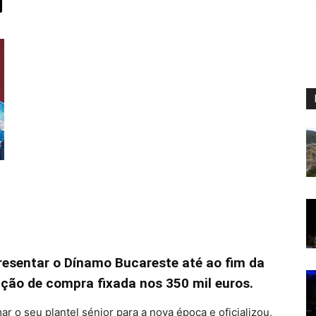
resentar o Dínamo Bucareste até ao fim da
ção de compra fixada nos 350 mil euros.
r o seu plantel sénior para a nova época e oficializou,