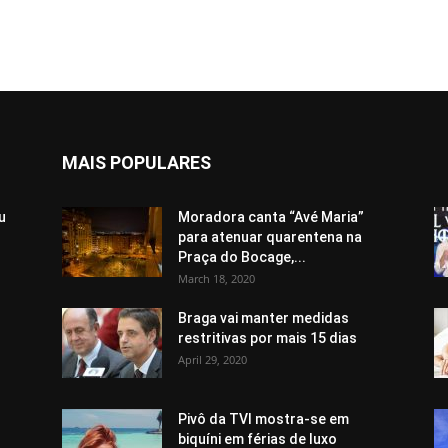
MAIS POPULARES
u
Moradora canta “Avé Maria”
para atenuar quarentena na
Praça do Bocage,...
March 18, 2020
Braga vai manter medidas
restritivas por mais 15 dias
April 29, 2020
Pivô da TVI mostra-se em
biquíni em férias de luxo