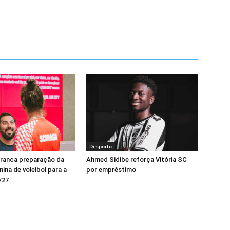
Desporto
rranca preparação da
Ahmed Sidibe reforça Vitória SC
ina de voleibol para a
por empréstimo
/27