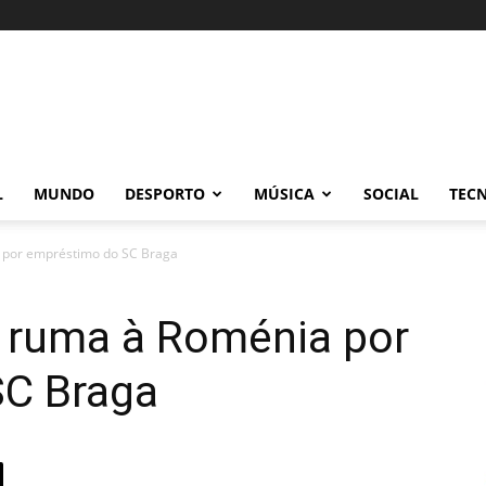
L
MUNDO
DESPORTO
MÚSICA
SOCIAL
TEC
 por empréstimo do SC Braga
h ruma à Roménia por
SC Braga