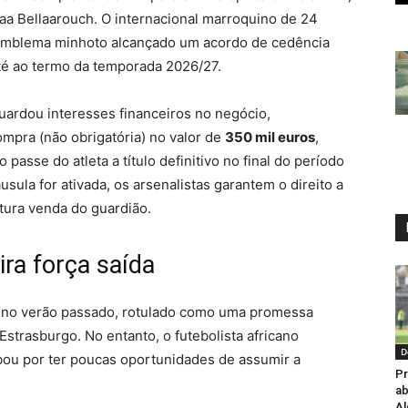
laa Bellaarouch. O internacional marroquino de 24
 emblema minhoto alcançado um acordo de cedência
é ao termo da temporada 2026/27.
uardou interesses financeiros no negócio,
mpra (não obrigatória) no valor de
350 mil euros
,
passe do atleta a título definitivo no final do período
sula for ativada, os arsenalistas garantem o direito a
ura venda do guardião.
ra força saída
o no verão passado, rotulado como uma promessa
strasburgo. No entanto, o futebolista africano
D
bou por ter poucas oportunidades de assumir a
Pr
ab
Al