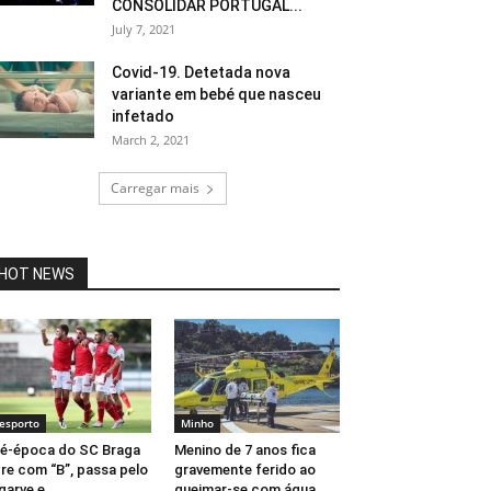
CONSOLIDAR PORTUGAL...
July 7, 2021
Covid-19. Detetada nova
variante em bebé que nasceu
infetado
March 2, 2021
Carregar mais
HOT NEWS
esporto
Minho
é-época do SC Braga
Menino de 7 anos fica
re com “B”, passa pelo
gravemente ferido ao
garve e...
queimar-se com água...