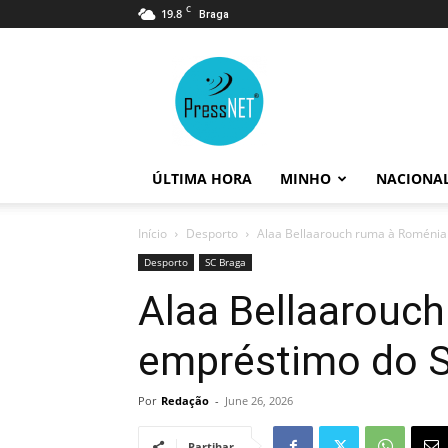
C
19.8
Braga
PressNET
ÚLTIMA HORA
MINHO
NACIONA
Início
Desporto
Alaa Bellaarouch ruma à Roménia
Desporto
SC Braga
Alaa Bellaarouc
empréstimo do 
Por
Redação
-
June 26, 2026
Partihar