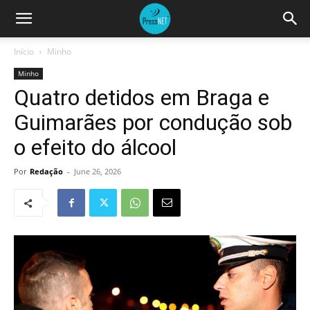
Início
Minho
Minho
Quatro detidos em Braga e
Guimarães por condução sob
o efeito do álcool
Por
Redação
-
June 26, 2026