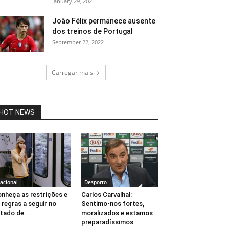
January 29, 2021
João Félix permanece ausente
dos treinos de Portugal
September 22, 2022
Carregar mais
HOT NEWS
acional
Desporto
nheça as restrições e
Carlos Carvalhal:
 regras a seguir no
Sentimo-nos fortes,
tado de...
moralizados e estamos
preparadíssimos