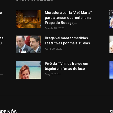
 e
Moradora canta “Avé Maria”
para atenuar quarentena na
Praça do Bocage,...
March 18, 2020
pas
Braga vai manter medidas
“O
restritivas por mais 15 dias
April 29, 2020
Pivô da TVI mostra-se em
biquíni em férias de luxo
..
May 2, 2018
BRE NÓS
S