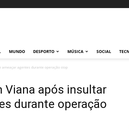
L
MUNDO
DESPORTO
MÚSICA
SOCIAL
TEC
 e ameaçar agentes durante operação stop
 Viana após insultar
es durante operação