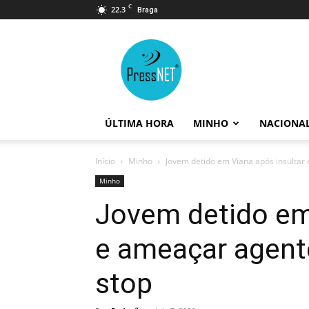
C
22.3
Braga
PressNET
ÚLTIMA HORA
MINHO
NACIONA
Início
Minho
Jovem detido em Viana após insultar
Minho
Jovem detido em
e ameaçar agent
stop