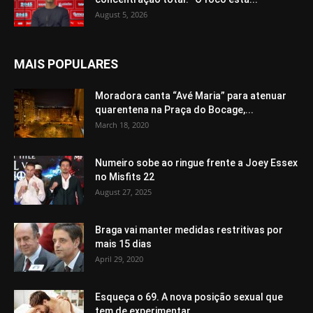
August 5, 2026
MAIS POPULARES
Moradora canta “Avé Maria” para atenuar
quarentena na Praça do Bocage,...
March 18, 2020
Numeiro sobe ao ringue frente a Joey Essex
no Misfits 22
August 27, 2025
Braga vai manter medidas restritivas por
mais 15 dias
April 29, 2020
Esqueça o 69. A nova posição sexual que
tem de experimentar...