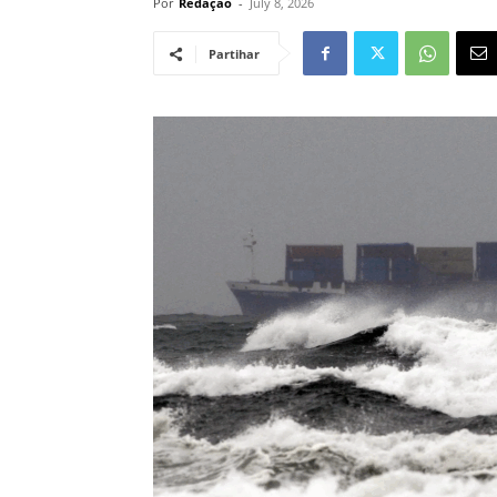
Por
Redação
-
July 8, 2026
Partihar