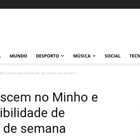
L
MUNDO
DESPORTO
MÚSICA
SOCIAL
TEC
 prevê possibilidade de chuviscos no fim...
escem no Minho e
bilidade de
m de semana