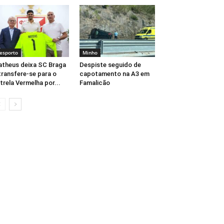
esporto
Minho
theus deixa SC Braga
Despiste seguido de
transfere-se para o
capotamento na A3 em
trela Vermelha por...
Famalicão