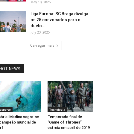
May 10, 2026
Liga Europa: SC Braga divulga
os 25 convocados para o
duelo...
July 23, 2025
Carregar mais
HOT NEWS
esporto
Tecnologia
briel Medina sagra-se
Temporada final de
campeão mundial de
“Game of Thrones”
rf
estreia em abril de 2019