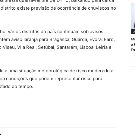
ara esta quarta-feira é de 24 °C, baixando para cerca
istrito existe previsão de ocorrência de chuviscos no
o, vários distritos do país continuam sob avisos
D
tém aviso laranja para Bragança, Guarda, Évora, Faro,
Ma
e 
Viseu, Vila Real, Setúbal, Santarém, Lisboa, Leiria e
Es
de a uma situação meteorológica de risco moderado a
ara condições que podem representar risco para
stado do tempo.