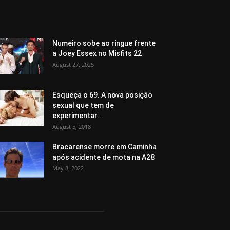
Numeiro sobe ao ringue frente
a Joey Essex no Misfits 22
August 27, 2025
Esqueça o 69. A nova posição
sexual que tem de
experimentar...
August 5, 2018
Bracarense morre em Caminha
após acidente de mota na A28
May 8, 2022