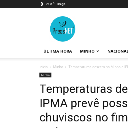
C
21.8
Braga
PressNET
ÚLTIMA HORA
MINHO
NACIONA
Início
Minho
Temperaturas descem no Minho e IPMA
Minho
Temperaturas d
IPMA prevê possi
chuviscos no fi