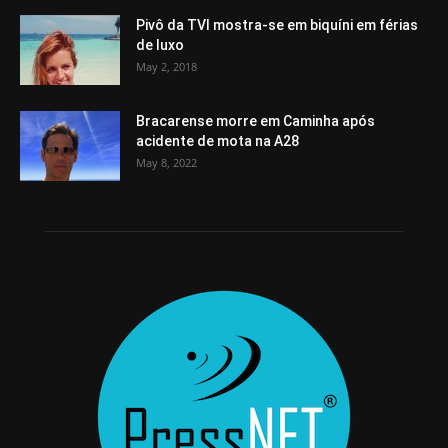
Pivô da TVI mostra-se em biquíni em férias
de luxo
May 2, 2018
Bracarense morre em Caminha após
acidente de mota na A28
May 8, 2022