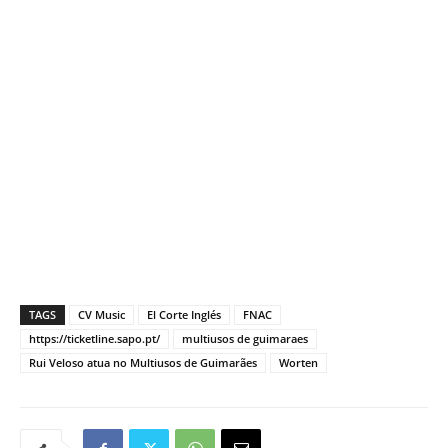
TAGS
CV Music
El Corte Inglés
FNAC
https://ticketline.sapo.pt/
multiusos de guimaraes
Rui Veloso atua no Multiusos de Guimarães
Worten