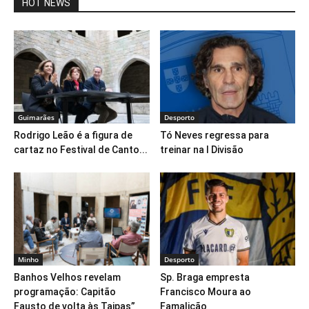
HOT NEWS
Guimarães
Desporto
Rodrigo Leão é a figura de
Tó Neves regressa para
cartaz no Festival de Canto...
treinar na I Divisão
Minho
Desporto
Banhos Velhos revelam
Sp. Braga empresta
programação: Capitão
Francisco Moura ao
Fausto de volta às Taipas”
Famalicão