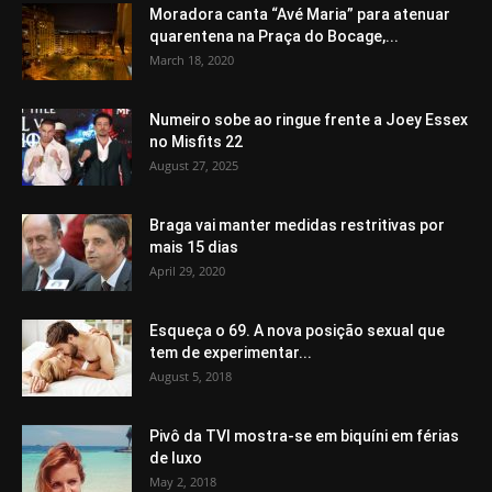
Moradora canta “Avé Maria” para atenuar
quarentena na Praça do Bocage,...
March 18, 2020
Numeiro sobe ao ringue frente a Joey Essex
no Misfits 22
August 27, 2025
Braga vai manter medidas restritivas por
mais 15 dias
April 29, 2020
Esqueça o 69. A nova posição sexual que
tem de experimentar...
August 5, 2018
Pivô da TVI mostra-se em biquíni em férias
de luxo
May 2, 2018