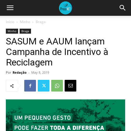
Início
Minho
Braga
Minho
Braga
SASUM e AAUM lançam
Campanha de Incentivo à
Reciclagem
Por
Redação
-
May 8, 2019