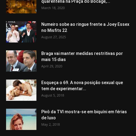
quarentena na Praça do Bocage,...
March 18, 2020
Numeiro sobe ao ringue frente a Joey Essex
no Misfits 22
August 27, 2025
Braga vai manter medidas restritivas por
mais 15 dias
April 29, 2020
Esqueça o 69. A nova posição sexual que
tem de experimentar...
August 5, 2018
Pivô da TVI mostra-se em biquíni em férias
de luxo
May 2, 2018