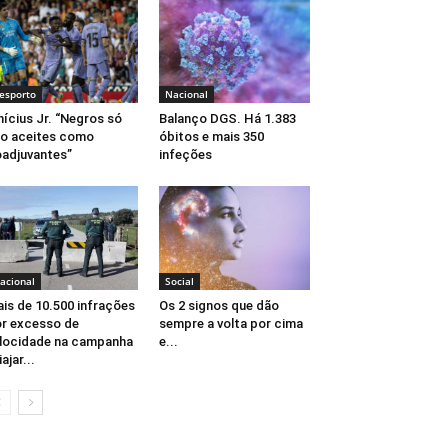
esporto
Nacional
nícius Jr. “Negros só
Balanço DGS. Há 1.383
o aceites como
óbitos e mais 350
adjuvantes”
infeções
acional
Social
is de 10.500 infrações
Os 2 signos que dão
r excesso de
sempre a volta por cima
locidade na campanha
e...
iajar...