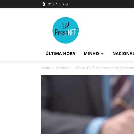
C
21.8
Braga
PressNET
ÚLTIMA HORA
MINHO
NACIONA
Início
Nacional
Covid-19. Suspensos despejos e d