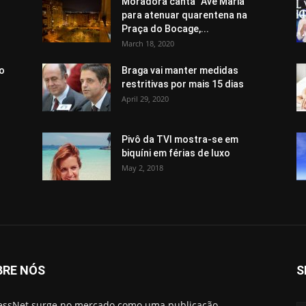
Moradora canta “Avé Maria”
para atenuar quarentena na
Praça do Bocage,...
March 18, 2020
 o
Braga vai manter medidas
restritivas por mais 15 dias
April 29, 2020
Pivô da TVI mostra-se em
biquíni em férias de luxo
May 2, 2018
BRE NÓS
S
essNet surge no mercado como uma publicação