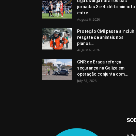
Liga divulga horários das
jornadas 3 e 4: dérbi minhoto
entre...
August 6, 2026
Proteção Civil passa a incluir
resgate de animais nos
planos...
August 6, 2026
GNR de Braga reforça
segurança na Galiza em
operação conjunta com...
July 31, 2026
SO
A Pr