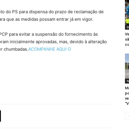
to do PS para dispensa do prazo de reclamação de
para que as medidas possam entrar já em vigor.
D
 PCP para evitar a suspensão do fornecimento às
Vi
sã
oram inicialmente aprovadas, mas, devido à alteração
co
er chumbadas.
ACOMPANHE AQUI O
N
Ma
po
ve
“V