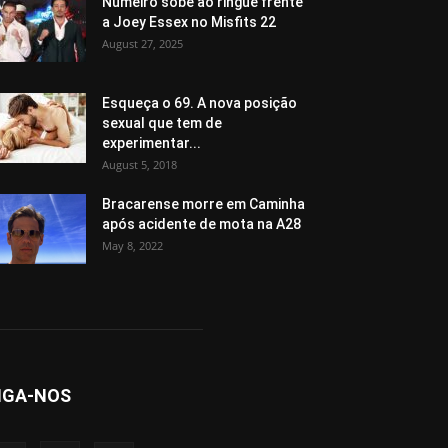
Numeiro sobe ao ringue frente
a Joey Essex no Misfits 22
August 27, 2025
Esqueça o 69. A nova posição
sexual que tem de
experimentar...
August 5, 2018
Bracarense morre em Caminha
após acidente de mota na A28
May 8, 2022
IGA-NOS