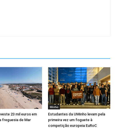
Minho
veste 23 mil euros em
Estudantes da UMinho levam pela
a freguesia de Mar
primeira vez um foguete à
competição europeia EuRoC