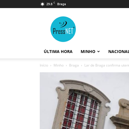
C
29.8
Braga
PressNET
ÚLTIMA HORA
MINHO
NACIONA
Início
Minho
Braga
Lar de Braga confirma utente