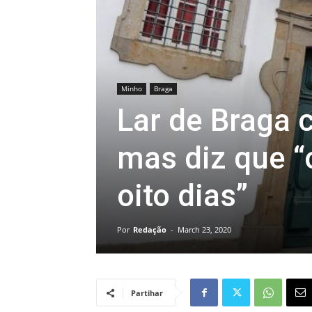
Minho
Braga
Lar de Braga 
mas diz que “
oito dias”
Por
Redação
-
March 23, 2020
Partihar