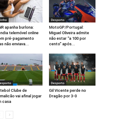
inho
Desporto
R apanha burlona:
MotoGP/Portugal:
ndia telemóvel online
Miguel Oliveira admite
om pré-pagamento
não estar “a 100 por
s não enviava...
cento” após...
esporto
Desporto
tebol Clube de
Gil Vicente perde no
malicão vai afinal jogar
Dragão por 3-0
m casa