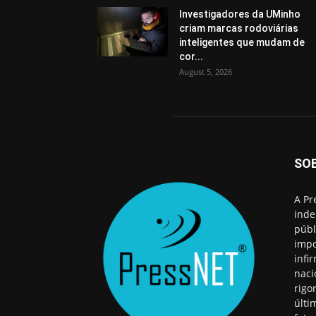
Investigadores da UMinho
criam marcas rodoviárias
inteligentes que mudam de
cor...
August 5, 2026
SO
A Pr
inde
públ
impo
infi
naci
rigo
últi