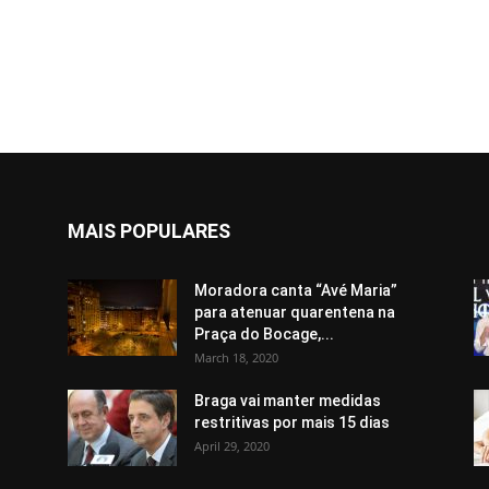
MAIS POPULARES
Moradora canta “Avé Maria”
para atenuar quarentena na
Praça do Bocage,...
March 18, 2020
Braga vai manter medidas
restritivas por mais 15 dias
April 29, 2020