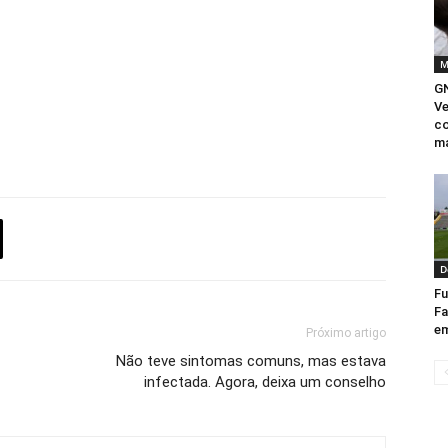
M
GN
Ve
c
ma
D
Fu
Fa
e
Próximo artigo
Não teve sintomas comuns, mas estava
infectada. Agora, deixa um conselho