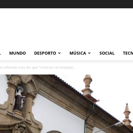
L
MUNDO
DESPORTO
MÚSICA
SOCIAL
TEC
 infetado mas diz que “contraiu no hospital...