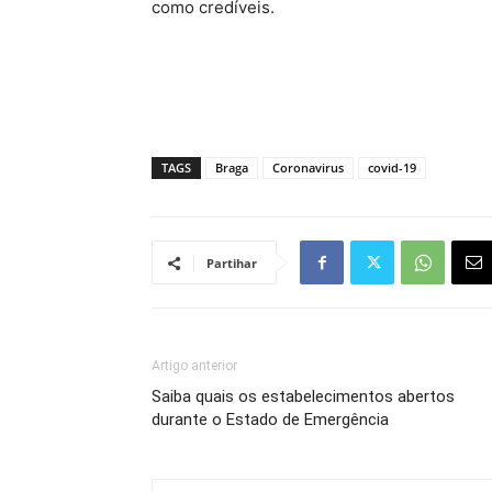
como credíveis.
TAGS
Braga
Coronavirus
covid-19
Partihar
Artigo anterior
Saiba quais os estabelecimentos abertos
durante o Estado de Emergência