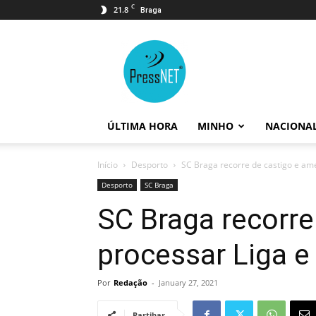
C
21.8
Braga
PressNET
ÚLTIMA HORA
MINHO
NACIONA
Início
Desporto
SC Braga recorre de castigo e am
Desporto
SC Braga
SC Braga recorre
processar Liga e
Por
Redação
-
January 27, 2021
Partihar