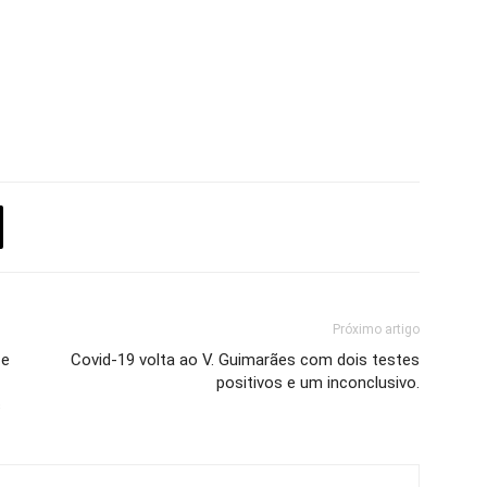
Próximo artigo
 e
Covid-19 volta ao V. Guimarães com dois testes
positivos e um inconclusivo.
s