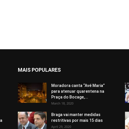
MAIS POPULARES
Moradora canta “Avé Maria”
para atenuar quarentena na
Praça do Bocage,...
March 18, 2020
Braga vai manter medidas
ma
restritivas por mais 15 dias
April 29, 2020