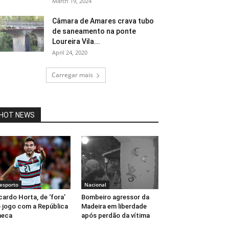
March 19, 2024
Câmara de Amares crava tubo
de saneamento na ponte
Loureira Vila...
April 24, 2020
Carregar mais
HOT NEWS
esporto
Nacional
cardo Horta, de ‘fora’
Bombeiro agressor da
 jogo com a República
Madeira em liberdade
heca
após perdão da vítima