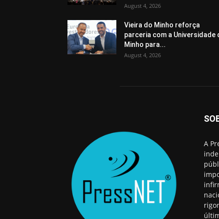
August 4, 2026
Vieira do Minho reforça
parceria com a Universidade
Minho para...
August 4, 2026
SO
A Pr
inde
públ
impo
infi
naci
rigo
últi