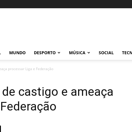
L
MUNDO
DESPORTO
MÚSICA
SOCIAL
TEC
eaça processar Liga e Federação
 de castigo e ameaça
 Federação