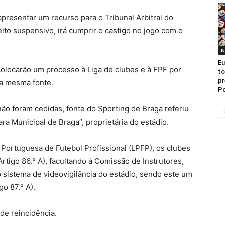
presentar um recurso para o Tribunal Arbitral do
to suspensivo, irá cumprir o castigo no jogo com o
N
Eu
olocarão um processo à Liga de clubes e à FPF por
to
pr
 a mesma fonte.
Po
o foram cedidas, fonte do Sporting de Braga referiu
a Municipal de Braga”, proprietária do estádio.
Portuguesa de Futebol Profissional (LPFP), os clubes
rtigo 86.º A), facultando à Comissão de Instrutores,
o sistema de videovigilância do estádio, sendo este um
o 87.º A).
de reincidência.