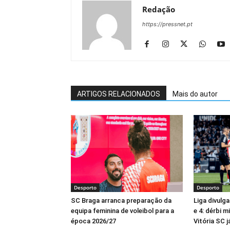
Redação
https://pressnet.pt
ARTIGOS RELACIONADOS
Mais do autor
Desporto
Desporto
SC Braga arranca preparação da
Liga divulga
equipa feminina de voleibol para a
e 4: dérbi 
época 2026/27
Vitória SC 