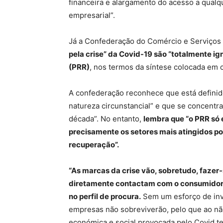
financeira e alargamento do acesso a qualq
empresarial”.
Já a Confederação do Comércio e Serviços
pela crise” da Covid-19 são “totalmente i
(PRR)
, nos termos da síntese colocada em 
A confederação reconhece que está definid
natureza circunstancial” e que se concent
década”. No entanto,
lembra que “o PRR só 
precisamente os setores mais atingidos p
recuperação”.
“As marcas da crise vão, sobretudo, fazer-
diretamente contactam com o consumidor f
no perfil de procura.
Sem um esforço de inv
empresas não sobreviverão, pelo que ao não
económica e social provocada pelo Covid t