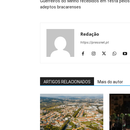
Guerreiros do Minho recebidos em festa pelos
adeptos bracarenses
Redação
https://pressnet.pt
ARTIGOS RELACIONADOS
Mais do autor