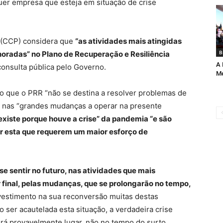
uer empresa que esteja em situação de crise
 (CCP) considera que
“as atividades mais atingidas
B
gnoradas” no Plano de Recuperação e Resiliência
A 
consulta pública pelo Governo.
Me
o que o PRR “não se destina a resolver problemas de
ra nas “grandes mudanças a operar na presente
existe porque houve a crise” da pandemia “e são
or esta que requerem um maior esforço de
se sentir no futuro, nas atividades que mais
inal, pelas mudanças, que se prolongarão no tempo,
estimento na sua reconversão muitas destas
 ser acautelada esta situação, a verdadeira crise
erá provavelmente lugar, não no tempo do surto