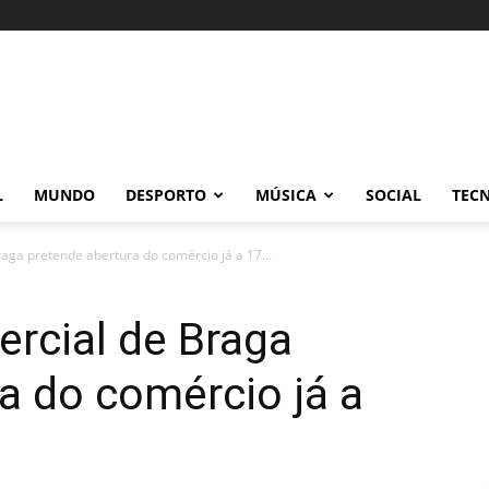
L
MUNDO
DESPORTO
MÚSICA
SOCIAL
TEC
aga pretende abertura do comércio já a 17...
rcial de Braga
a do comércio já a