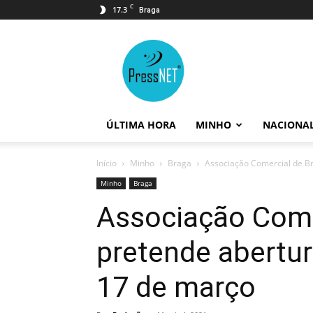
C
17.3
Braga
PressNET
ÚLTIMA HORA
MINHO
NACIONA
Início
Minho
Braga
Associação Comercial de Br
Minho
Braga
Associação Come
pretende abertur
17 de março