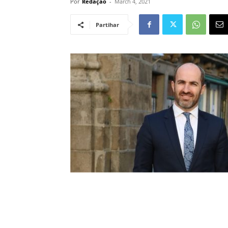
Por
Redação
-
March 4, 2021
Partihar