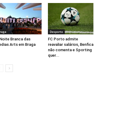
raga
Desporto
Noite Branca das
FC Porto admite
dias Arts em Braga
reavaliar salários, Benfica
não comenta e Sporting
quer...