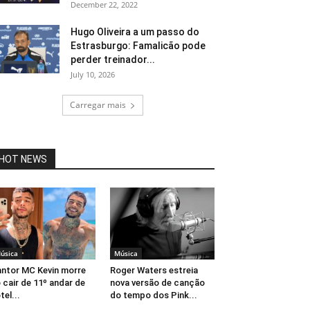
December 22, 2022
Hugo Oliveira a um passo do
Estrasburgo: Famalicão pode
perder treinador...
July 10, 2026
Carregar mais
HOT NEWS
úsica
Música
ntor MC Kevin morre
Roger Waters estreia
 cair de 11º andar de
nova versão de canção
tel...
do tempo dos Pink...