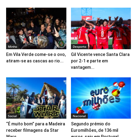
Minho
Desporto
Em Vila Verde come-se o ovo,
Gil Vicente vence Santa Clara
atiram-se as cascas ao rio...
por 2-1 e parte em
vantagem...
Social
Nacional
“É muito bom” para a Madeira
Segundo prémio do
receber filmagens da Star
Euromilhões, de 136 mil
Wars
euros, saiu em Portugal