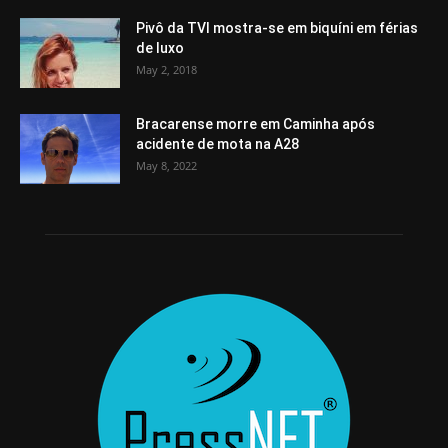
Pivô da TVI mostra-se em biquíni em férias
de luxo
May 2, 2018
Bracarense morre em Caminha após
acidente de mota na A28
May 8, 2022