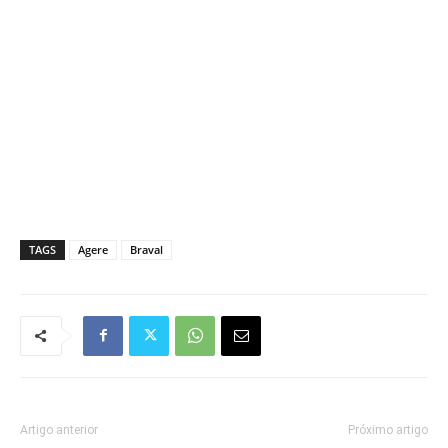
TAGS
Agere
Braval
Artigo anterior
Próximo artigo