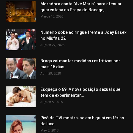
Moradora canta “Avé Maria” para atenuar
quarentena na Praça do Bocage,...
March 18, 2020
Numeiro sobe ao ringue frente a Joey Essex
no Misfits 22
August 27, 2025
Braga vai manter medidas restritivas por
mais 15 dias
April 29, 2020
Esqueça o 69. A nova posição sexual que
tem de experimentar...
August 5, 2018
Pivô da TVI mostra-se em biquíni em férias
de luxo
May 2, 2018