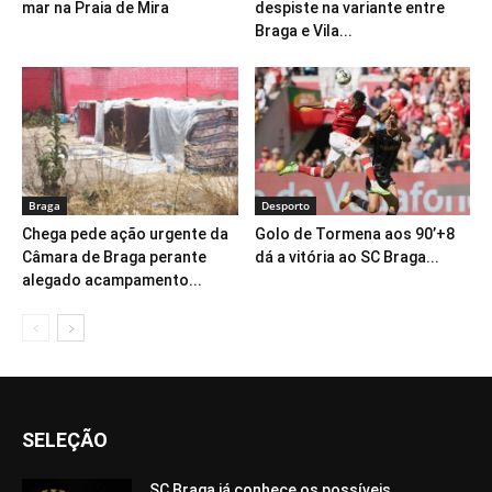
mar na Praia de Mira
despiste na variante entre
Braga e Vila...
Braga
Desporto
Chega pede ação urgente da
Golo de Tormena aos 90’+8
Câmara de Braga perante
dá a vitória ao SC Braga...
alegado acampamento...
SELEÇÃO
SC Braga já conhece os possíveis