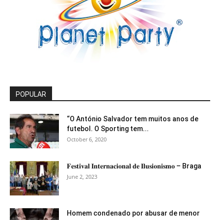
POPULAR
“O António Salvador tem muitos anos de
futebol. O Sporting tem...
October 6, 2020
𝐅𝐞𝐬𝐭𝐢𝐯𝐚𝐥 𝐈𝐧𝐭𝐞𝐫𝐧𝐚𝐜𝐢𝐨𝐧𝐚𝐥 𝐝𝐞 𝐈𝐥𝐮𝐬𝐢𝐨𝐧𝐢𝐬𝐦𝐨 – Braga
June 2, 2023
Homem condenado por abusar de menor