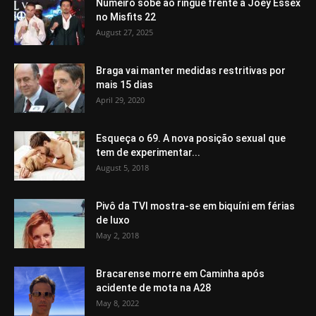
Numeiro sobe ao ringue frente a Joey Essex
no Misfits 22
August 27, 2025
Braga vai manter medidas restritivas por
mais 15 dias
April 29, 2020
Esqueça o 69. A nova posição sexual que
tem de experimentar...
August 5, 2018
Pivô da TVI mostra-se em biquíni em férias
de luxo
May 2, 2018
Bracarense morre em Caminha após
acidente de mota na A28
May 8, 2022