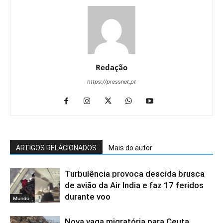
Redação
https://pressnet.pt
ARTIGOS RELACIONADOS
Mais do autor
Turbulência provoca descida brusca
de avião da Air India e faz 17 feridos
durante voo
Mundo
Nova vaga migratória para Ceuta