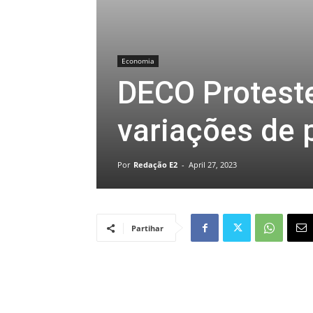
Economia
DECO Protest
variações de 
Por
Redação E2
-
April 27, 2023
Partihar