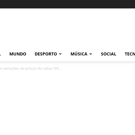
L
MUNDO
DESPORTO
MÚSICA
SOCIAL
TEC
 variações de preços do cabaz IVA...