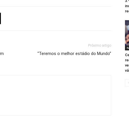
3.
in
re
Próximo artigo
N
em
“Teremos o melhor estádio do Mundo”
Ce
re
ve
vá