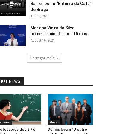
Barreiros no “Enterro da Gata”
de Braga
April 8, 2019
Mariana Vieira da Silva
primeira-ministra por 15 dias
August 16, 2021
Carregar mais
HOT NEWS
acional
Minho
ofessores dos 2.º e
Delfins levam “U outro