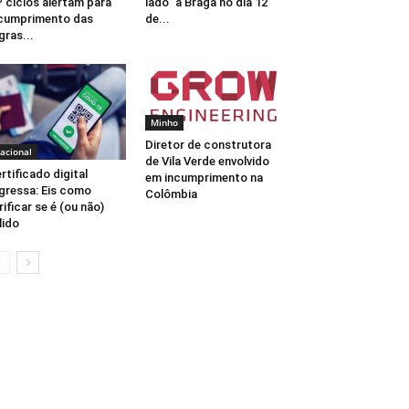
º ciclos alertam para
lado” a Braga no dia 12
cumprimento das
de...
gras...
Minho
Diretor de construtora
acional
de Vila Verde envolvido
rtificado digital
em incumprimento na
gressa: Eis como
Colômbia
rificar se é (ou não)
lido