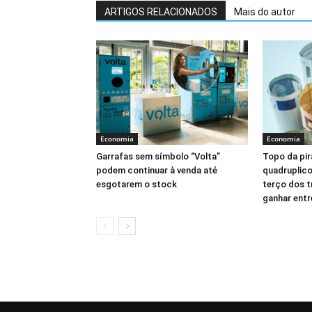
ARTIGOS RELACIONADOS
Mais do autor
Economia
Economia
Garrafas sem símbolo “Volta”
Topo da pir
podem continuar à venda até
quadruplic
esgotarem o stock
terço dos t
ganhar entr