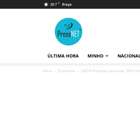
C
20.7
Braga
PressNET
ÚLTIMA HORA
MINHO
NACIONA
Início
Economia
DECO Proteste vai enviar SMS com