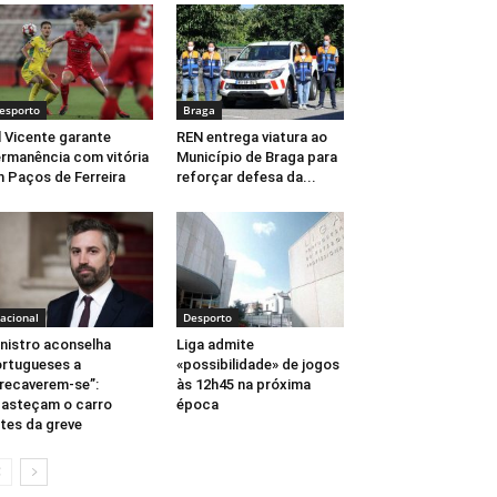
esporto
Braga
l Vicente garante
REN entrega viatura ao
rmanência com vitória
Município de Braga para
 Paços de Ferreira
reforçar defesa da...
acional
Desporto
nistro aconselha
Liga admite
rtugueses a
«possibilidade» de jogos
recaverem-se”:
às 12h45 na próxima
asteçam o carro
época
tes da greve