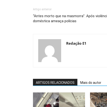
Artigo anterior
“Antes morto que na masmorra”. Após violênc
doméstica ameaça polícias
Redação E1
ARTIGOS RELACIONADOS
Mais do autor