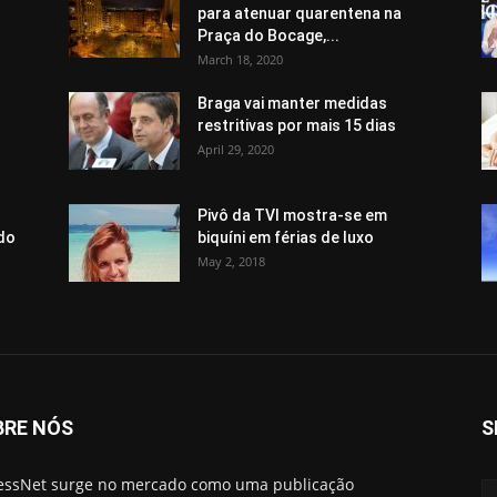
para atenuar quarentena na
Praça do Bocage,...
March 18, 2020
Braga vai manter medidas
restritivas por mais 15 dias
April 29, 2020
Pivô da TVI mostra-se em
 do
biquíni em férias de luxo
May 2, 2018
BRE NÓS
S
essNet surge no mercado como uma publicação