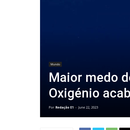
Mundo
Maior medo de
Oxigénio aca
Por
Redação E1
-
June 22, 2023