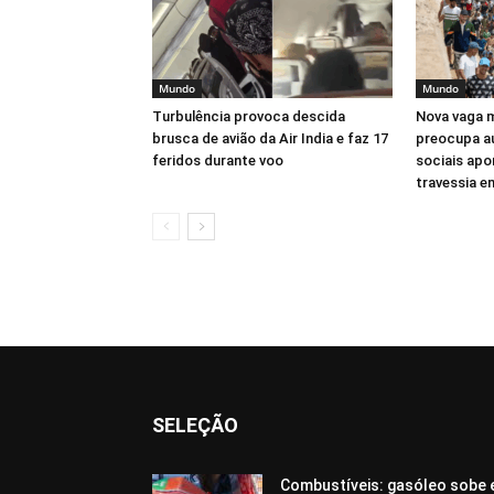
Mundo
Mundo
Turbulência provoca descida
Nova vaga m
brusca de avião da Air India e faz 17
preocupa au
feridos durante voo
sociais apo
travessia 
SELEÇÃO
Combustíveis: gasóleo sobe 