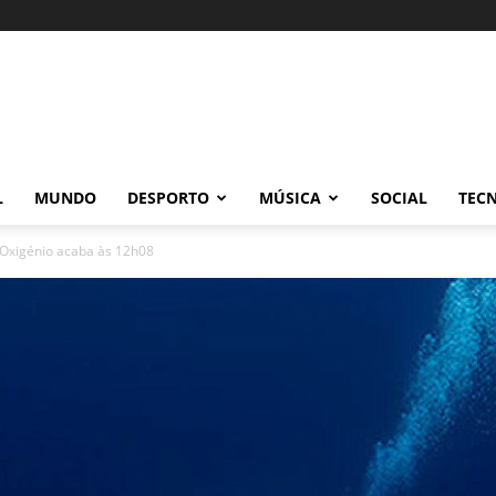
L
MUNDO
DESPORTO
MÚSICA
SOCIAL
TEC
 Oxigénio acaba às 12h08