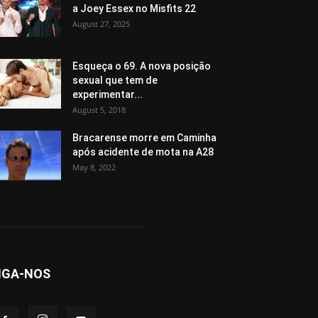
a Joey Essex no Misfits 22
August 27, 2025
Esqueça o 69. A nova posição
sexual que tem de
experimentar...
August 5, 2018
Bracarense morre em Caminha
após acidente de mota na A28
May 8, 2022
IGA-NOS