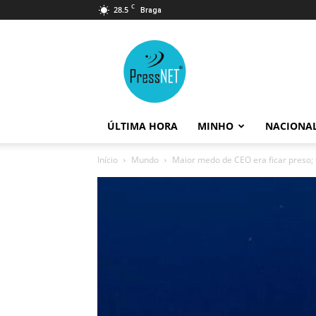
C
28.5
Braga
PressNET
ÚLTIMA HORA
MINHO
NACIONA
Início
Mundo
Maior medo de CEO era ficar preso;