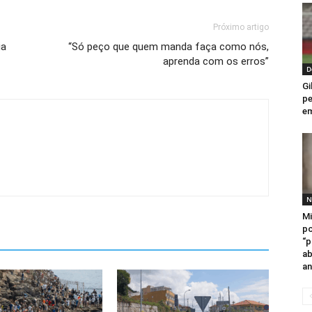
Próximo artigo
ia
“Só peço que quem manda faça como nós,
aprenda com os erros”
D
Gi
pe
em
N
Mi
po
“p
ab
an