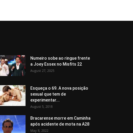
Numeiro sobe ao ringue frente
a Joey Essex no Misfits 22
August 27, 2025
Esqueça o 69. A nova posição
sexual que tem de
experimentar...
August 5, 2018
Bracarense morre em Caminha
após acidente de mota na A28
May 8, 2022