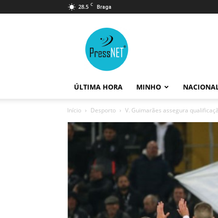
C
28.5
Braga
PressNET
ÚLTIMA HORA
MINHO
NACIONA
Início
Desporto
V. Guimarães assegura qualificaç