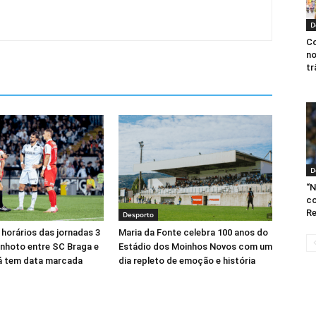
D
Co
no
tr
D
“N
co
Re
Desporto
 horários das jornadas 3
Maria da Fonte celebra 100 anos do
minhoto entre SC Braga e
Estádio dos Moinhos Novos com um
já tem data marcada
dia repleto de emoção e história