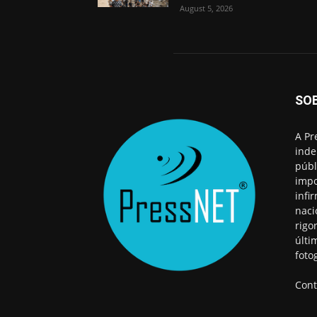
August 5, 2026
SO
A Pr
inde
públ
impo
infi
naci
rigo
últi
foto
Cont