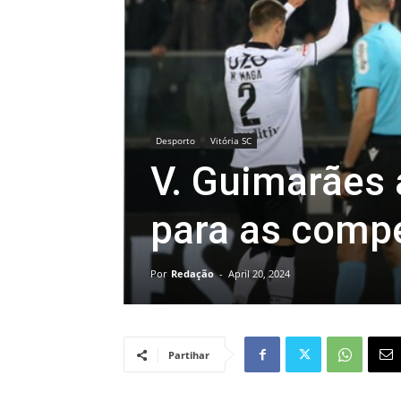
Desporto
Vitória SC
V. Guimarães 
para as comp
Por
Redação
-
April 20, 2024
Partihar