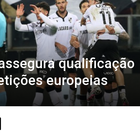
assegura qualificação
etições europeias