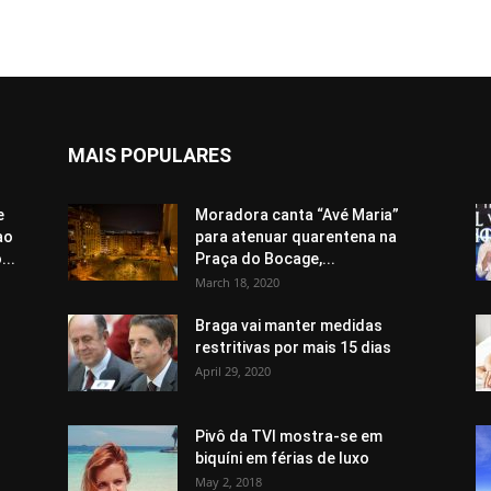
MAIS POPULARES
e
Moradora canta “Avé Maria”
ao
para atenuar quarentena na
..
Praça do Bocage,...
March 18, 2020
Braga vai manter medidas
restritivas por mais 15 dias
April 29, 2020
Pivô da TVI mostra-se em
biquíni em férias de luxo
May 2, 2018