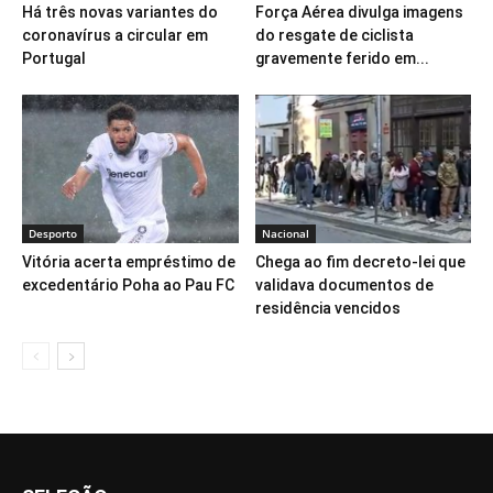
Há três novas variantes do
Força Aérea divulga imagens
coronavírus a circular em
do resgate de ciclista
Portugal
gravemente ferido em...
Desporto
Nacional
Vitória acerta empréstimo de
Chega ao fim decreto-lei que
excedentário Poha ao Pau FC
validava documentos de
residência vencidos