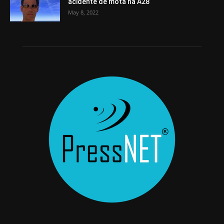
acidente de mota na A28
May 8, 2022