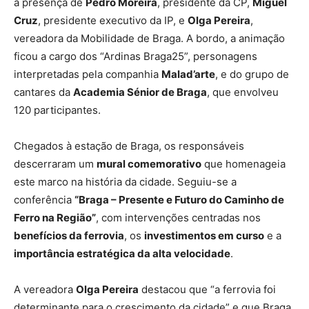
a presença de
Pedro Moreira
, presidente da CP,
Miguel
Cruz
, presidente executivo da IP, e
Olga Pereira
,
vereadora da Mobilidade de Braga. A bordo, a animação
ficou a cargo dos “Ardinas Braga25”, personagens
interpretadas pela companhia
Malad’arte
, e do grupo de
cantares da
Academia Sénior de Braga
, que envolveu
120 participantes.
Chegados à estação de Braga, os responsáveis
descerraram um
mural comemorativo
que homenageia
este marco na história da cidade. Seguiu-se a
conferência
“Braga – Presente e Futuro do Caminho de
Ferro na Região”
, com intervenções centradas nos
benefícios da ferrovia
, os
investimentos em curso
e a
importância estratégica da alta velocidade
.
A vereadora
Olga Pereira
destacou que “a ferrovia foi
determinante para o crescimento da cidade” e que Braga,