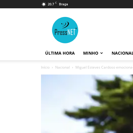
C
20.7
Braga
PressNET
ÚLTIMA HORA
MINHO
NACIONA
Início
Nacional
Miguel Esteves Cardoso emociona