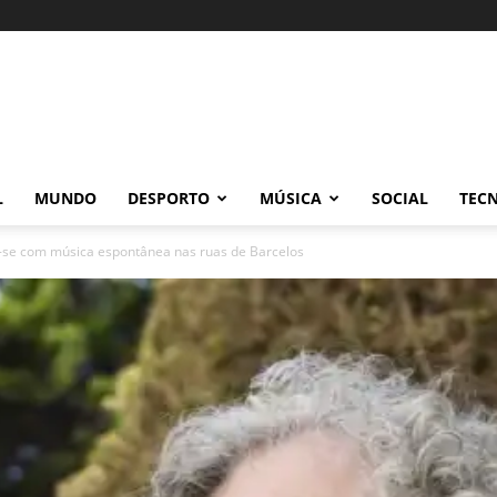
L
MUNDO
DESPORTO
MÚSICA
SOCIAL
TEC
-se com música espontânea nas ruas de Barcelos