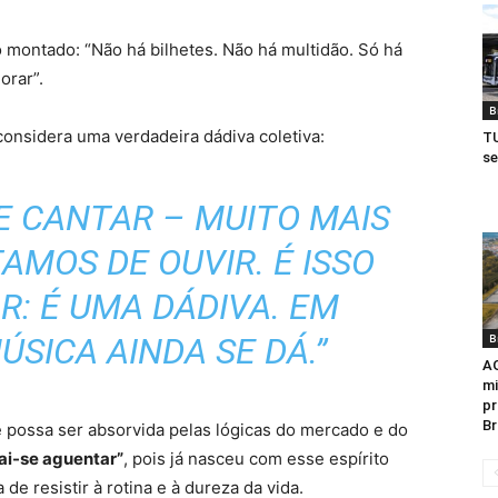
o montado: “Não há bilhetes. Não há multidão. Só há
orar”.
B
nsidera uma verdadeira dádiva coletiva:
TU
se
E CANTAR – MUITO MAIS
AMOS DE OUVIR. É ISSO
R: É UMA DÁDIVA. EM
ÚSICA AINDA SE DÁ.”
B
AG
mi
pr
Br
 possa ser absorvida pelas lógicas do mercado e do
ai-se aguentar”
, pois já nasceu com esse espírito
 de resistir à rotina e à dureza da vida.