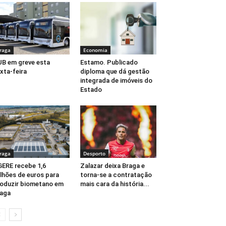
raga
Economia
B em greve esta
Estamo. Publicado
xta-feira
diploma que dá gestão
integrada de imóveis do
Estado
raga
Desporto
ERE recebe 1,6
Zalazar deixa Braga e
lhões de euros para
torna-se a contratação
oduzir biometano em
mais cara da história...
aga