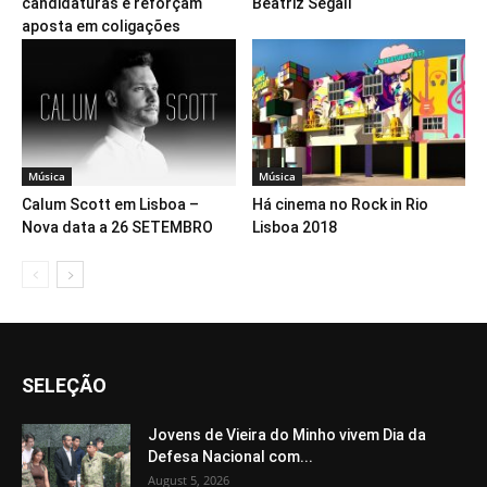
candidaturas e reforçam
Beatriz Segall
aposta em coligações
Música
Música
Calum Scott em Lisboa –
Há cinema no Rock in Rio
Nova data a 26 SETEMBRO
Lisboa 2018
SELEÇÃO
Jovens de Vieira do Minho vivem Dia da
Defesa Nacional com...
August 5, 2026