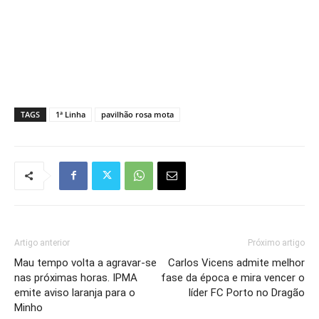
TAGS
1ª Linha
pavilhão rosa mota
Artigo anterior
Próximo artigo
Mau tempo volta a agravar-se
Carlos Vicens admite melhor
nas próximas horas. IPMA
fase da época e mira vencer o
emite aviso laranja para o
líder FC Porto no Dragão
Minho