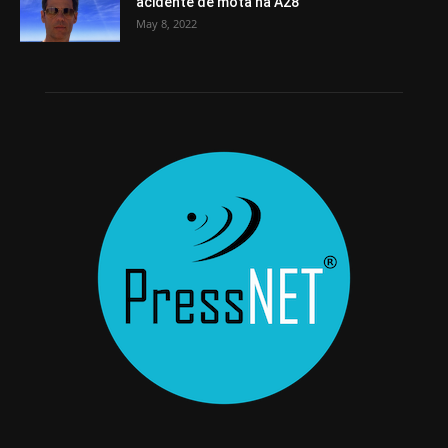
acidente de mota na A28
May 8, 2022