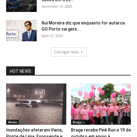
November 10, 2020
Rui Moreira diz que enquanto for autarca
GO Porto vai gerir...
April 27, 2023
Carregar mais
HOT NEWS
Minho
Braga
Inundações afetaram Viana,
Braga recebe Pink Run a 19 de
Ponte de Lima, Esposende e
outubro em apoio à...