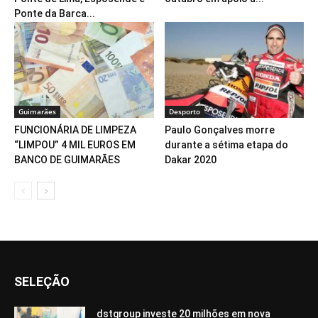
Ponte da Barca...
Guimarães
Desporto
FUNCIONÁRIA DE LIMPEZA
Paulo Gonçalves morre
“LIMPOU” 4 MIL EUROS EM
durante a sétima etapa do
BANCO DE GUIMARÃES
Dakar 2020
SELEÇÃO
dstgroup investe 20 milhões em nova