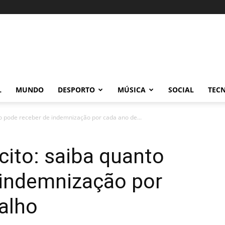
L
MUNDO
DESPORTO
MÚSICA
SOCIAL
TEC
to pode receber de indemnização por cada ano de...
cito: saiba quanto
 indemnização por
alho