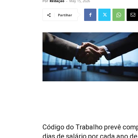
Por
Redação
-
May 15, 2026
Partihar
Código do Trabalho prevê comp
dias de salário por cada ano d