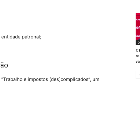
 entidade patronal;
D
Ca
re
va
ção
 “Trabalho e impostos (des)complicados”, um