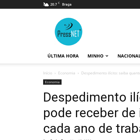
C
20.7
Braga
PressNET
ÚLTIMA HORA
MINHO
NACIONA
Início
Economia
Despedimento ilícito: saiba quan
Economia
Despedimento ilí
pode receber de
cada ano de trab