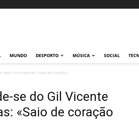
L
MUNDO
DESPORTO
MÚSICA
SOCIAL
TEC
e após cinco épocas: «Saio de coração...
e-se do Gil Vicente
s: «Saio de coração