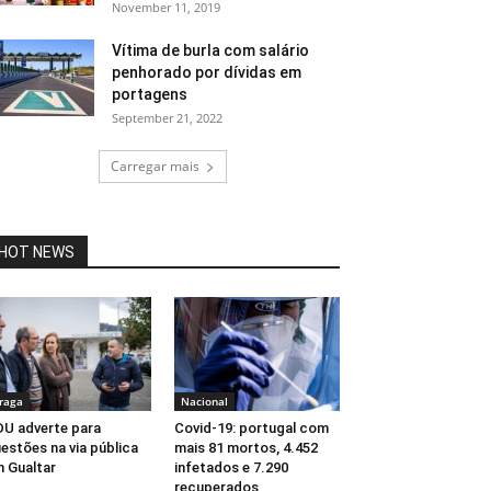
November 11, 2019
Vítima de burla com salário
penhorado por dívidas em
portagens
September 21, 2022
Carregar mais
HOT NEWS
raga
Nacional
U adverte para
Covid-19: portugal com
estões na via pública
mais 81 mortos, 4.452
 Gualtar
infetados e 7.290
recuperados