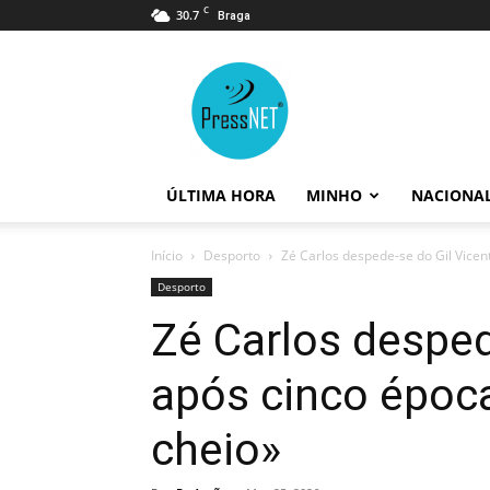
C
30.7
Braga
PressNET
ÚLTIMA HORA
MINHO
NACIONA
Início
Desporto
Zé Carlos despede-se do Gil Vicent
Desporto
Zé Carlos desped
após cinco época
cheio»