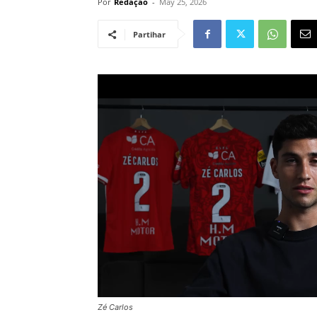
Por
Redação
-
May 25, 2026
Partihar
Zé Carlos