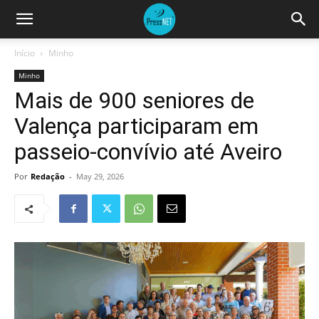
Início
Minho
Minho
Mais de 900 seniores de
Valença participaram em
passeio-convívio até Aveiro
Por
Redação
-
May 29, 2026