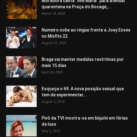
Moradora canta “Avé Maria” para atenuar
quarentena na Praça do Bocage,...
March 18, 2020
Numeiro sobe ao ringue frente a Joey Essex
no Misfits 22
August 27, 2025
Braga vai manter medidas restritivas por
mais 15 dias
April 29, 2020
Esqueça o 69. A nova posição sexual que
tem de experimentar...
August 5, 2018
Pivô da TVI mostra-se em biquíni em férias
de luxo
May 2, 2018