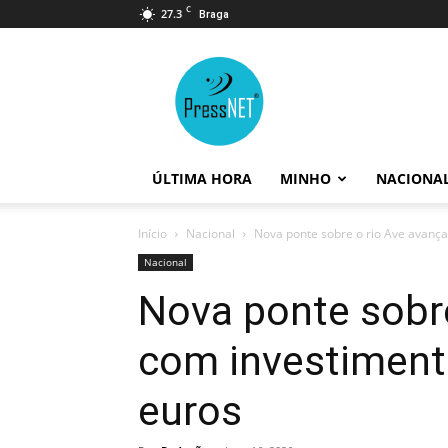
C
27.3
Braga
PressNET
ÚLTIMA HORA
MINHO
NACIONA
Início
Nacional
Nova ponte sobre o rio Ave avança
Nacional
Nova ponte sobre
com investiment
euros