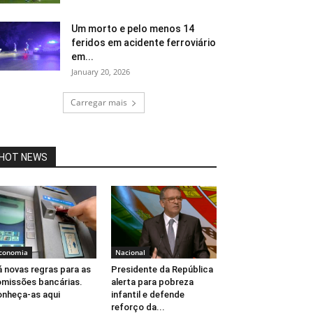
Um morto e pelo menos 14
feridos em acidente ferroviário
em...
January 20, 2026
Carregar mais
HOT NEWS
conomia
Nacional
 novas regras para as
Presidente da República
missões bancárias.
alerta para pobreza
nheça-as aqui
infantil e defende
reforço da...