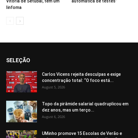
Vitória de Setúbal, tem um
automática de testes”
linfoma
SELEÇÃO
Carlos Vicens rejeita desculpas e exige
concentração total: “O foco está...
August 5, 2026
Topo da pirâmide salarial quadruplicou em
dez anos, mas um terço...
August 6, 2026
UMinho promove 15 Escolas de Verão e