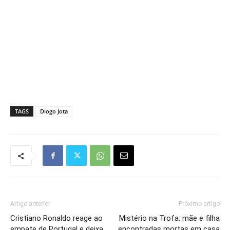
TAGS
Diogo Jota
Artigo anterior
Próximo artigo
Cristiano Ronaldo reage ao
Mistério na Trofa: mãe e filha
empate de Portugal e deixa
encontradas mortas em casa