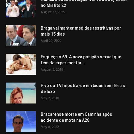
no Misfits 22
August 27, 2025
Braga vai manter medidas restritivas por
mais 15 dias
April 29, 2020
Esqueça o 69. A nova posição sexual que
tem de experimentar...
August 5, 2018
Pivô da TVI mostra-se em biquíni em férias
de luxo
May 2, 2018
Bracarense morre em Caminha após
acidente de mota na A28
May 8, 2022