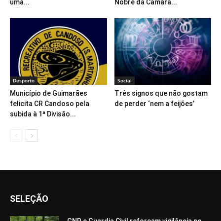
uma...
Nobre da Câmara...
Desporto
Social
Município de Guimarães
Três signos que não gostam
felicita CR Candoso pela
de perder ‘nem a feijões’
subida à 1ª Divisão...
SELEÇÃO
GNR e Guardia Civil reforçam vigilância no