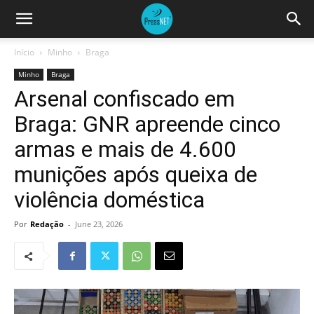
Início
Minho
Braga
Minho
Braga
Arsenal confiscado em
Braga: GNR apreende cinco
armas e mais de 4.600
munições após queixa de
violência doméstica
Por
Redação
-
June 23, 2026