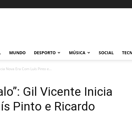
L
MUNDO
DESPORTO
MÚSICA
SOCIAL
TEC
icia Nova Era Com Luís Pinto e...
o”: Gil Vicente Inicia
s Pinto e Ricardo