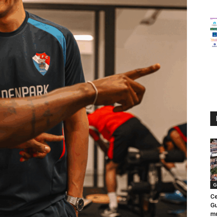
G
Ce
Gu
mu