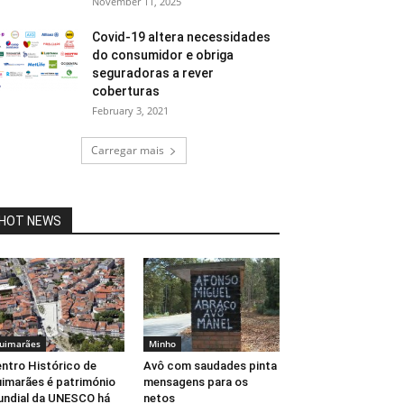
November 11, 2025
Covid-19 altera necessidades
do consumidor e obriga
seguradoras a rever
coberturas
February 3, 2021
Carregar mais
HOT NEWS
uimarães
Minho
ntro Histórico de
Avô com saudades pinta
imarães é património
mensagens para os
ndial da UNESCO há
netos