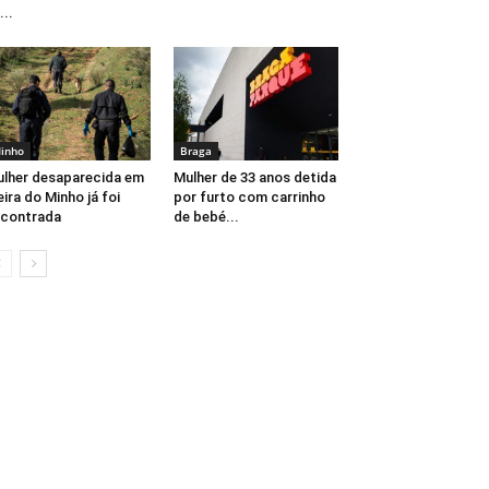
...
inho
Braga
lher desaparecida em
Mulher de 33 anos detida
eira do Minho já foi
por furto com carrinho
contrada
de bebé...