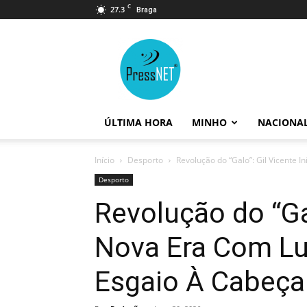
C
27.3
Braga
PressNET
ÚLTIMA HORA
MINHO
NACIONA
Início
Desporto
Revolução do “Galo”: Gil Vicente In
Desporto
Revolução do “Gal
Nova Era Com Luí
Esgaio À Cabeça