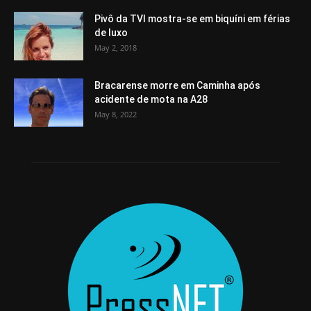
Pivô da TVI mostra-se em biquíni em férias
de luxo
May 2, 2018
Bracarense morre em Caminha após
acidente de mota na A28
May 8, 2022