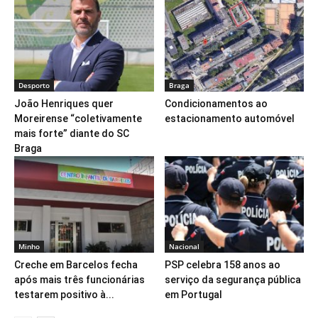
Desporto
Braga
João Henriques quer
Condicionamentos ao
Moreirense “coletivamente
estacionamento automóvel
mais forte” diante do SC
Braga
Minho
Nacional
Creche em Barcelos fecha
PSP celebra 158 anos ao
após mais três funcionárias
serviço da segurança pública
testarem positivo à...
em Portugal