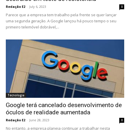
Redação E2
-
July 6, 2023
0
Parece que a empresa tem trabalho pela frente se quer lançar
uma segunda geração. A Google lançou há pouco tempo o seu
primeiro telemóvel dobrável,...
Tecnologia
Google terá cancelado desenvolvimento de
óculos de realidade aumentada
Redação E2
-
June 28, 2023
0
No entanto, a empresa planeia continuar a trabalhar nesta