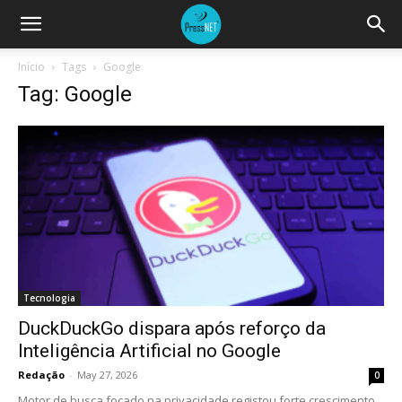
Início
Tags
Google
Tag: Google
Tecnologia
DuckDuckGo dispara após reforço da
Inteligência Artificial no Google
Redação
-
May 27, 2026
0
Motor de busca focado na privacidade registou forte crescimento