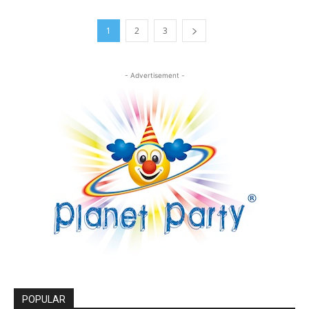
1
2
3
- Advertisement -
POPULAR