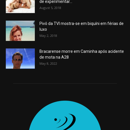
de experimentar...
August 5, 2018
Pivô da TVI mostra-se em biquíni em férias de
luxo
May 2, 2018
Bracarense morre em Caminha após acidente
de mota na A28
May 8, 2022