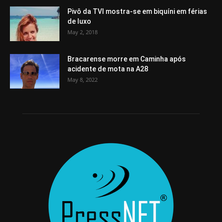
Pivô da TVI mostra-se em biquíni em férias
de luxo
May 2, 2018
Bracarense morre em Caminha após
acidente de mota na A28
May 8, 2022