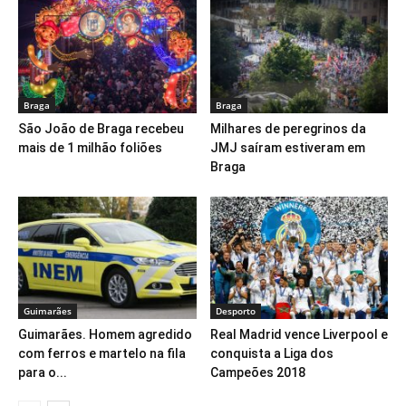
Braga
Braga
São João de Braga recebeu
Milhares de peregrinos da
mais de 1 milhão foliões
JMJ saíram estiveram em
Braga
Guimarães
Desporto
Guimarães. Homem agredido
Real Madrid vence Liverpool e
com ferros e martelo na fila
conquista a Liga dos
para o...
Campeões 2018