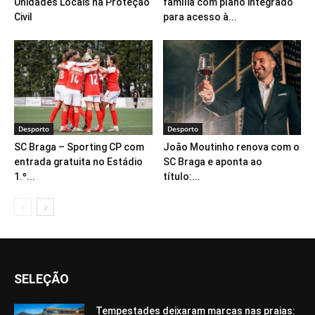
Unidades Locais na Proteção
família com plano integrado
Civil
para acesso à...
Desporto
Desporto
SC Braga – Sporting CP com
João Moutinho renova com o
entrada gratuita no Estádio
SC Braga e aponta ao
1.º...
título:...
SELEÇÃO
Tempestades deixaram marcas nas praias: