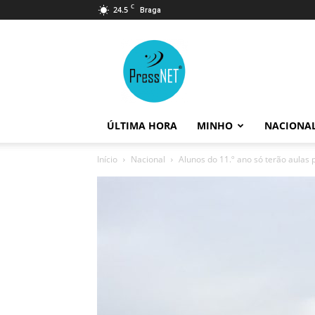
C
24.5
Braga
PressNET
ÚLTIMA HORA
MINHO
NACIONA
Início
Nacional
Alunos do 11.º ano só terão aulas 