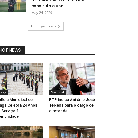
canais do clube
May 24, 2020
Carregar mais
HOT NEWS
raga
Nacional
lícia Municipal de
RTP indica António José
aga Celebra 24 Anos
Teixeira para o cargo de
 Serviço à
diretor de...
omunidade