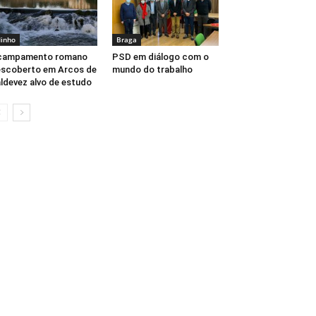
inho
Braga
campamento romano
PSD em diálogo com o
scoberto em Arcos de
mundo do trabalho
ldevez alvo de estudo